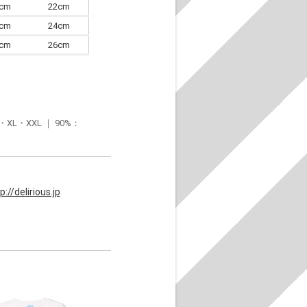
0cm
22cm
3cm
24cm
6cm
26cm
・XXL ｜ 90%：
p://delirious.jp