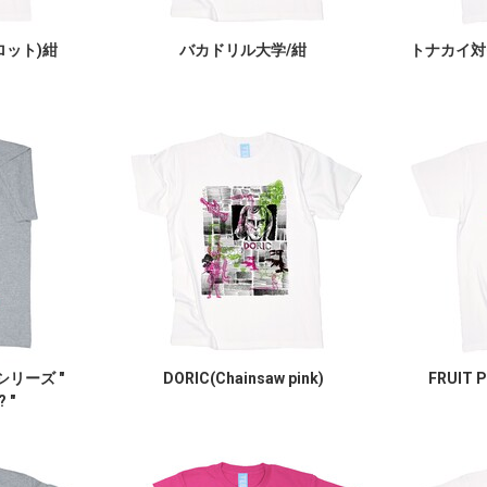
ロット)紺
バカドリル大学/紺
トナカイ対
ngシリーズ "
DORIC(Chainsaw pink)
FRUIT 
 "