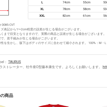
L
74cm
55cm
5
XL
78cm
58cm
5
XXL
82cm
61cm
5
z 0085-CVT
イズ表記から1〜2cm程度の誤差が生じる場合がございます。
あくまで目安となりますので、実際の商品と誤差が生じる場合がございます。
程で、若干縮みが生じる場合がございます。
性を生かし、版下はボディのサイズに合わせて縮小されます。 100%：M・L・XL
bel：
TAURUS
ラストレーター、牡牛座O型藤本康生です。よろしくお願いします。
htt
かの商品