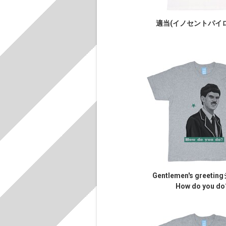
適当(イノセントパイ
Gentlemen's greeti
How do you do?