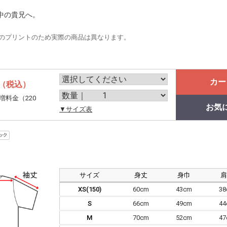
中の貴兄へ。
のプリントのため実際の商品は異なります。
カー
（税込）
増料金（220
お気
。
▼サイズ表
サイズ
身丈
身巾
XS(150)
60cm
43cm
3
S
66cm
49cm
4
M
70cm
52cm
4