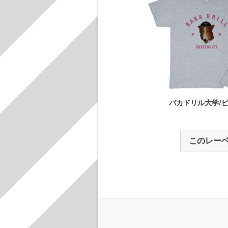
バカドリル大学/
このレー