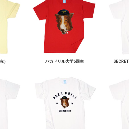
赤）
バカドリル大学6回生
SECRET 