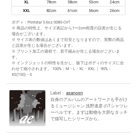
XL
78cm
58cm
53cm
24cm
XXL
82cm
61cm
56cm
26cm
ボディ：Printstar 5.6oz 0085-CVT
※ 商品の特性上、サイズ表記から1〜2cm程度の誤差が生じる
場合がございます。
※ サイズ表の数値はあくまで目安となりますので、実際の商品
と誤差が生じる場合がございます。
※ プリント加工の過程で、若干縮みが生じる場合がございま
す。
※ インクジェットの特性を生かし、版下はボディのサイズに合
わせて縮小されます。 100%：M・L・XL・XXL ｜ 90%：
XS(150)・S
Label：
asanoen
自身のアルバムのアートワークも手がけ
るミュージシャン 浅野達彦 のTシャツレ
ーベルです。まずは動物を大胆なタッチ
で描写したシリーズから。