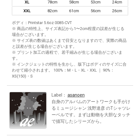
XL
78cm
58cm
53cm
24cm
XXL
82cm
61cm
56cm
26cm
ボディ：Printstar 5.6oz 0085-CVT
※ 商品の特性上、サイズ表記から1〜2cm程度の誤差が生じる
場合がございます。
※ サイズ表の数値はあくまで目安となりますので、実際の商品
と誤差が生じる場合がございます。
※ プリント加工の過程で、若干縮みが生じる場合がございま
す。
※ インクジェットの特性を生かし、版下はボディのサイズに合
わせて縮小されます。 100%：M・L・XL・XXL ｜ 90%：
XS(150)・S
Label：
asanoen
自身のアルバムのアートワークも手がけ
るミュージシャン 浅野達彦 のTシャツレ
ーベルです。まずは動物を大胆なタッチ
で描写したシリーズから。