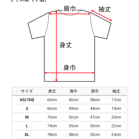
サイズ
身丈
身巾
肩巾
袖丈
XS(150)
60cm
43cm
38cm
17cm
S
66cm
49cm
44cm
19cm
M
70cm
52cm
47cm
20cm
L
74cm
55cm
50cm
22cm
XL
78cm
58cm
53cm
24cm