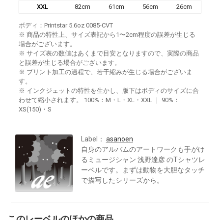
XXL
82cm
61cm
56cm
26cm
ボディ：Printstar 5.6oz 0085-CVT
※ 商品の特性上、サイズ表記から1〜2cm程度の誤差が生じる
場合がございます。
※ サイズ表の数値はあくまで目安となりますので、実際の商品
と誤差が生じる場合がございます。
※ プリント加工の過程で、若干縮みが生じる場合がございま
す。
※ インクジェットの特性を生かし、版下はボディのサイズに合
わせて縮小されます。 100%：M・L・XL・XXL ｜ 90%：
XS(150)・S
Label：
asanoen
自身のアルバムのアートワークも手がけ
るミュージシャン 浅野達彦 のTシャツレ
ーベルです。まずは動物を大胆なタッチ
で描写したシリーズから。
このレーベルのほかの商品