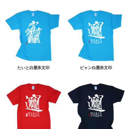
たいと白墨朱文印
ビャン白墨朱文印