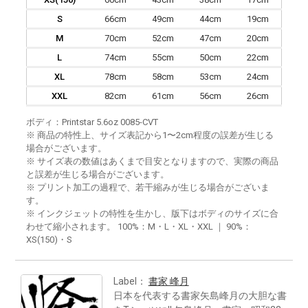
S
66cm
49cm
44cm
19cm
M
70cm
52cm
47cm
20cm
L
74cm
55cm
50cm
22cm
XL
78cm
58cm
53cm
24cm
XXL
82cm
61cm
56cm
26cm
ボディ：Printstar 5.6oz 0085-CVT
※ 商品の特性上、サイズ表記から1〜2cm程度の誤差が生じる
場合がございます。
※ サイズ表の数値はあくまで目安となりますので、実際の商品
と誤差が生じる場合がございます。
※ プリント加工の過程で、若干縮みが生じる場合がございま
す。
※ インクジェットの特性を生かし、版下はボディのサイズに合
わせて縮小されます。 100%：M・L・XL・XXL ｜ 90%：
XS(150)・S
Label：
書家 峰月
日本を代表する書家矢島峰月の大胆な書