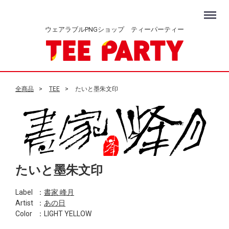
Menu
ウェアラブルPNGショップ ティーパーティー
全商品
TEE
たいと墨朱文印
たいと墨朱文印
Label
：
書家 峰月
Artist
：
あの日
Color
：LIGHT YELLOW