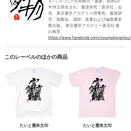
をTシャツに!! 矢島峰月・書家。昭和23
年埼玉県生まれ。書道研究「蒼溟社」会
長、東京書学アカデミー理事長、書道研
究「龍醒会」講師。著書および編著書多
数出版。 東京書学アカデミー蒼溟社 書
の教室
https://www.facebook.com/soumeihogetsu/
このレーベルのほかの商品
たいと墨朱文印
たいと墨朱文印