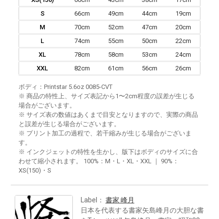
S
66cm
49cm
44cm
19cm
M
70cm
52cm
47cm
20cm
L
74cm
55cm
50cm
22cm
XL
78cm
58cm
53cm
24cm
XXL
82cm
61cm
56cm
26cm
ボディ：Printstar 5.6oz 0085-CVT
※ 商品の特性上、サイズ表記から1〜2cm程度の誤差が生じる
場合がございます。
※ サイズ表の数値はあくまで目安となりますので、実際の商品
と誤差が生じる場合がございます。
※ プリント加工の過程で、若干縮みが生じる場合がございま
す。
※ インクジェットの特性を生かし、版下はボディのサイズに合
わせて縮小されます。 100%：M・L・XL・XXL ｜ 90%：
XS(150)・S
Label：
書家 峰月
日本を代表する書家矢島峰月の大胆な書