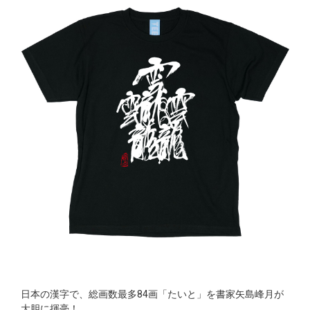
日本の漢字で、総画数最多84画「たいと」を書家矢島峰月が
大胆に揮毫！