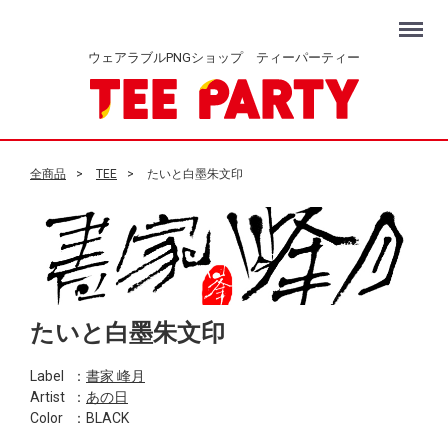
Menu
ウェアラブルPNGショップ ティーパーティー
全商品
TEE
たいと白墨朱文印
たいと白墨朱文印
Label
：
書家 峰月
Artist
：
あの日
Color
：BLACK