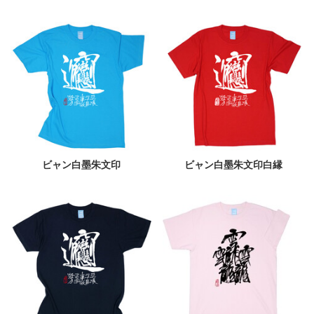
ビャン白墨朱文印
ビャン白墨朱文印白縁