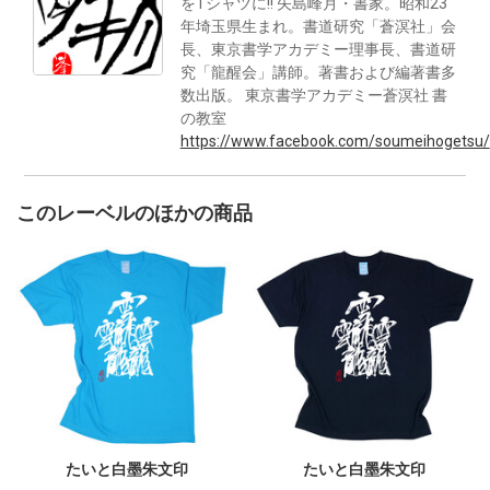
をTシャツに!! 矢島峰月・書家。昭和23
年埼玉県生まれ。書道研究「蒼溟社」会
長、東京書学アカデミー理事長、書道研
究「龍醒会」講師。著書および編著書多
数出版。 東京書学アカデミー蒼溟社 書
の教室
https://www.facebook.com/soumeihogetsu/
このレーベルのほかの商品
たいと白墨朱文印
たいと白墨朱文印