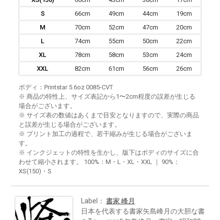
S
66cm
49cm
44cm
19cm
M
70cm
52cm
47cm
20cm
L
74cm
55cm
50cm
22cm
XL
78cm
58cm
53cm
24cm
XXL
82cm
61cm
56cm
26cm
ボディ：Printstar 5.6oz 0085-CVT
※ 商品の特性上、サイズ表記から1〜2cm程度の誤差が生じる
場合がございます。
※ サイズ表の数値はあくまで目安となりますので、実際の商品
と誤差が生じる場合がございます。
※ プリント加工の過程で、若干縮みが生じる場合がございま
す。
※ インクジェットの特性を生かし、版下はボディのサイズに合
わせて縮小されます。 100%：M・L・XL・XXL ｜ 90%：
XS(150)・S
Label：
書家 峰月
日本を代表する書家矢島峰月の大胆な書