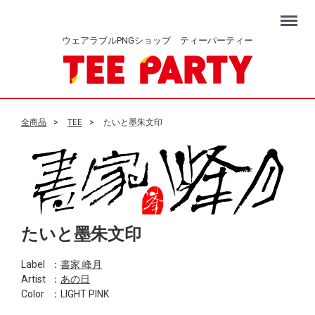
Menu
ウェアラブルPNGショップ ティーパーティー
全商品
TEE
たいと墨朱文印
たいと墨朱文印
Label
：
書家 峰月
Artist
：
あの日
Color
：LIGHT PINK