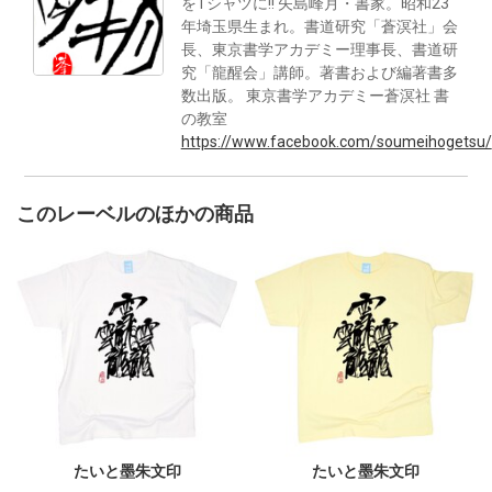
をTシャツに!! 矢島峰月・書家。昭和23
年埼玉県生まれ。書道研究「蒼溟社」会
長、東京書学アカデミー理事長、書道研
究「龍醒会」講師。著書および編著書多
数出版。 東京書学アカデミー蒼溟社 書
の教室
https://www.facebook.com/soumeihogetsu/
このレーベルのほかの商品
たいと墨朱文印
たいと墨朱文印