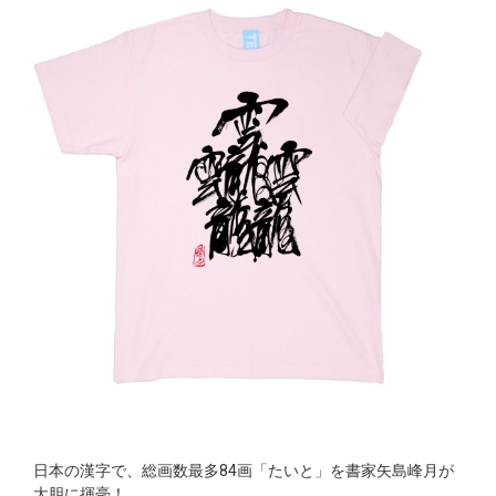
日本の漢字で、総画数最多84画「たいと」を書家矢島峰月が
大胆に揮毫！