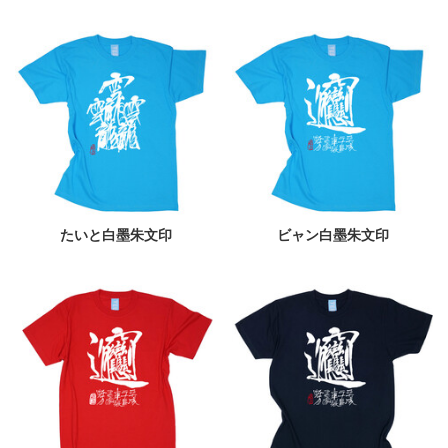
たいと白墨朱文印
ビャン白墨朱文印