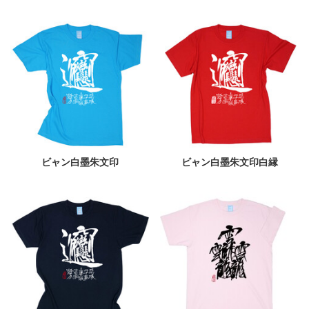
ビャン白墨朱文印
ビャン白墨朱文印白縁