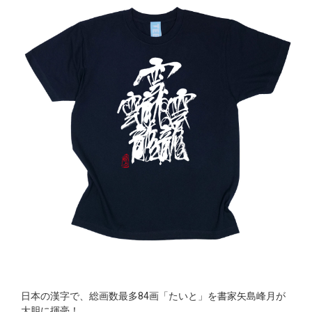
日本の漢字で、総画数最多84画「たいと」を書家矢島峰月が
大胆に揮毫！