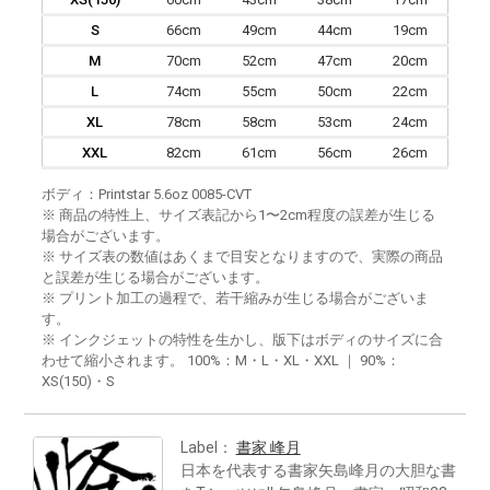
S
66cm
49cm
44cm
19cm
M
70cm
52cm
47cm
20cm
L
74cm
55cm
50cm
22cm
XL
78cm
58cm
53cm
24cm
XXL
82cm
61cm
56cm
26cm
ボディ：Printstar 5.6oz 0085-CVT
※ 商品の特性上、サイズ表記から1〜2cm程度の誤差が生じる
場合がございます。
※ サイズ表の数値はあくまで目安となりますので、実際の商品
と誤差が生じる場合がございます。
※ プリント加工の過程で、若干縮みが生じる場合がございま
す。
※ インクジェットの特性を生かし、版下はボディのサイズに合
わせて縮小されます。 100%：M・L・XL・XXL ｜ 90%：
XS(150)・S
Label：
書家 峰月
日本を代表する書家矢島峰月の大胆な書