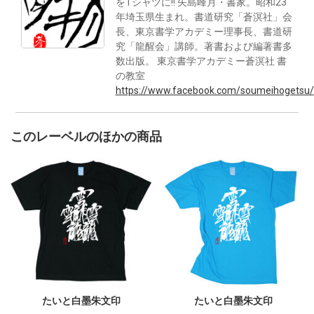
をTシャツに!! 矢島峰月・書家。昭和23
年埼玉県生まれ。書道研究「蒼溟社」会
長、東京書学アカデミー理事長、書道研
究「龍醒会」講師。著書および編著書多
数出版。 東京書学アカデミー蒼溟社 書
の教室
https://www.facebook.com/soumeihogetsu/
このレーベルのほかの商品
たいと白墨朱文印
たいと白墨朱文印