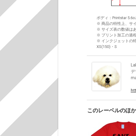
ボディ：Printstar 5.6o
※ 商品の特性上、サ
※ サイズ表の数値は
※ プリント加工の過
※ インクジェットの特
XS(150)・S
La
デ
m
ht
このレーベルのほ