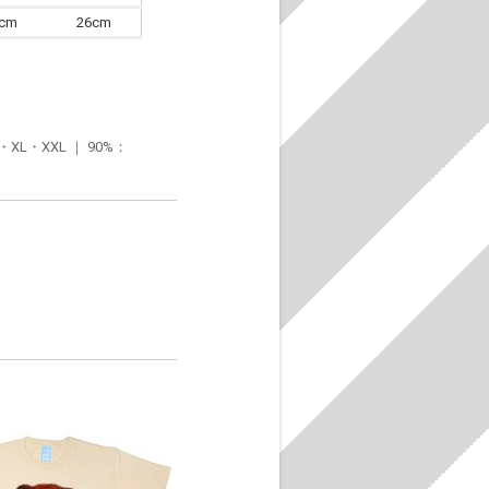
6cm
26cm
・XXL ｜ 90%：