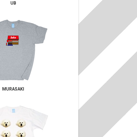
UB
MURASAKI