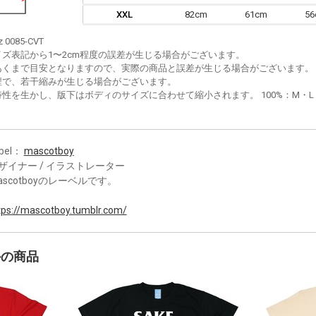
XXL
82cm
61cm
5
z 0085-CVT
イズ表記から1〜2cm程度の誤差が生じる場合がございます。
あくまで目安となりますので、実際の商品と誤差が生じる場合がございます。
程で、若干縮みが生じる場合がございます。
性を生かし、版下はボディのサイズに合わせて縮小されます。 100%：M・L・XL
bel：
mascotboy
ザイナー / イラストレーター
ascotboyのレーベルです。
tps://mascotboy.tumblr.com/
かの商品