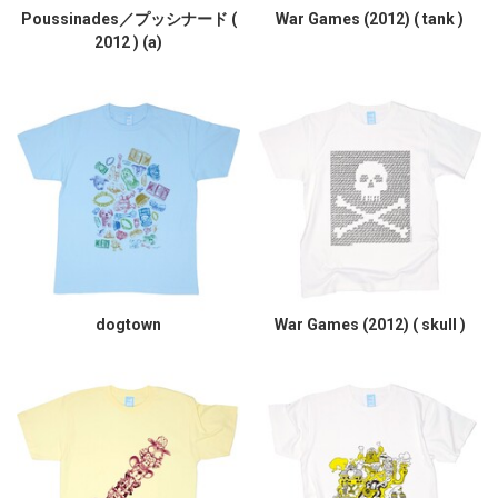
Poussinades／プッシナード (
War Games (2012) ( tank )
2012 ) (a)
dogtown
War Games (2012) ( skull )