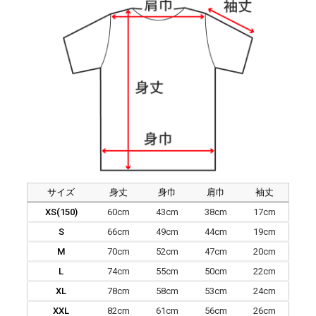
サイズ
身丈
身巾
肩巾
袖丈
XS(150)
60cm
43cm
38cm
17cm
S
66cm
49cm
44cm
19cm
M
70cm
52cm
47cm
20cm
L
74cm
55cm
50cm
22cm
XL
78cm
58cm
53cm
24cm
XXL
82cm
61cm
56cm
26cm