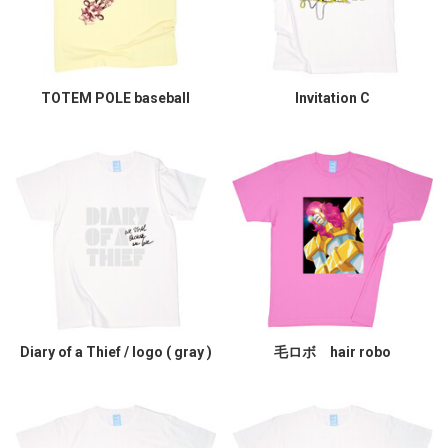
TOTEM POLE baseball
Invitation C
Diary of a Thief / logo ( gray )
毛ロボ hair robo