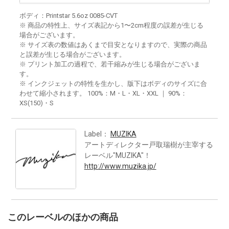
ボディ：Printstar 5.6oz 0085-CVT
※ 商品の特性上、サイズ表記から1〜2cm程度の誤差が生じる
場合がございます。
※ サイズ表の数値はあくまで目安となりますので、実際の商品
と誤差が生じる場合がございます。
※ プリント加工の過程で、若干縮みが生じる場合がございま
す。
※ インクジェットの特性を生かし、版下はボディのサイズに合
わせて縮小されます。 100%：M・L・XL・XXL ｜ 90%：
XS(150)・S
Label：
MUZIKA
アートディレクター戸取瑞樹が主宰する
レーベル"MUZIKA"！
http://www.muzika.jp/
このレーベルのほかの商品