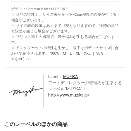
ボディ：Printstar 5.6oz 0085-CVT
※ 商品の特性上、サイズ表記から1〜2cm程度の誤差が生じる
場合がございます。
※ サイズ表の数値はあくまで目安となりますので、実際の商品
と誤差が生じる場合がございます。
※ プリント加工の過程で、若干縮みが生じる場合がございま
す。
※ インクジェットの特性を生かし、版下はボディのサイズに合
わせて縮小されます。 100%：M・L・XL・XXL ｜ 90%：
XS(150)・S
Label：
MUZIKA
アートディレクター戸取瑞樹が主宰する
レーベル"MUZIKA"！
http://www.muzika.jp/
このレーベルのほかの商品