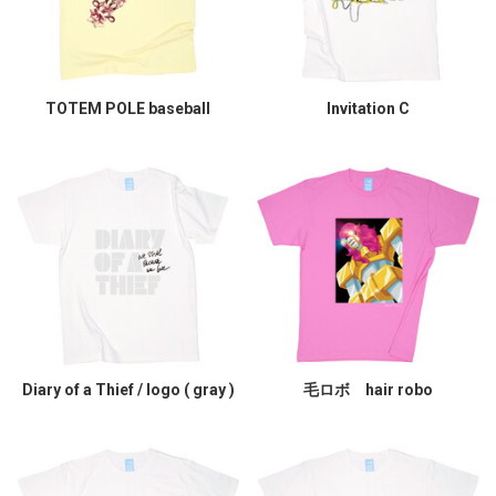
TOTEM POLE baseball
Invitation C
Diary of a Thief / logo ( gray )
毛ロボ hair robo