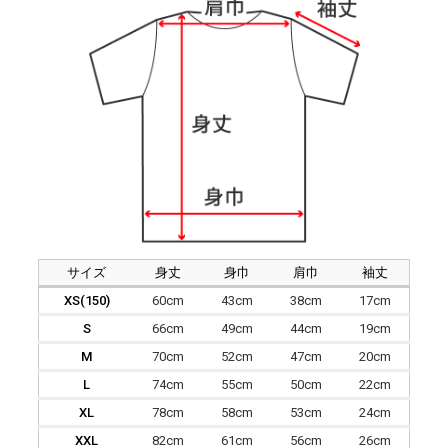
サイズ
身丈
身巾
肩巾
袖丈
XS(150)
60cm
43cm
38cm
17cm
S
66cm
49cm
44cm
19cm
M
70cm
52cm
47cm
20cm
L
74cm
55cm
50cm
22cm
XL
78cm
58cm
53cm
24cm
XXL
82cm
61cm
56cm
26cm