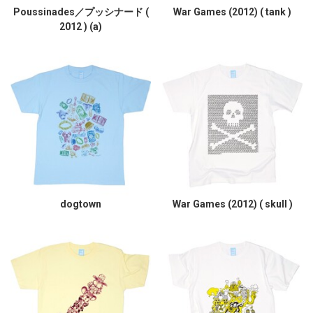
Poussinades／プッシナード (
War Games (2012) ( tank )
2012 ) (a)
dogtown
War Games (2012) ( skull )