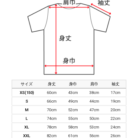
サイズ
身丈
身巾
肩巾
袖丈
XS(150)
60cm
43cm
38cm
17cm
S
66cm
49cm
44cm
19cm
M
70cm
52cm
47cm
20cm
L
74cm
55cm
50cm
22cm
XL
78cm
58cm
53cm
24cm
XXL
82cm
61cm
56cm
26cm