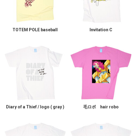
TOTEM POLE baseball
Invitation C
Diary of a Thief / logo ( gray )
毛ロボ hair robo