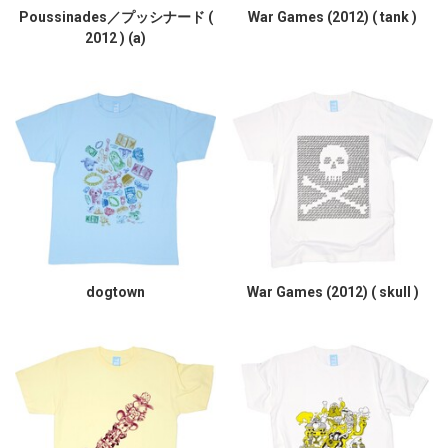
Poussinades／プッシナード (
War Games (2012) ( tank )
2012 ) (a)
dogtown
War Games (2012) ( skull )