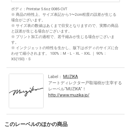
ボディ：Printstar 5.6oz 0085-CVT
※ 商品の特性上、サイズ表記から1〜2cm程度の誤差が生じる
場合がございます。
※ サイズ表の数値はあくまで目安となりますので、実際の商品
と誤差が生じる場合がございます。
※ プリント加工の過程で、若干縮みが生じる場合がございま
す。
※ インクジェットの特性を生かし、版下はボディのサイズに合
わせて縮小されます。 100%：M・L・XL・XXL ｜ 90%：
XS(150)・S
Label：
MUZIKA
アートディレクター戸取瑞樹が主宰する
レーベル"MUZIKA"！
http://www.muzika.jp/
このレーベルのほかの商品