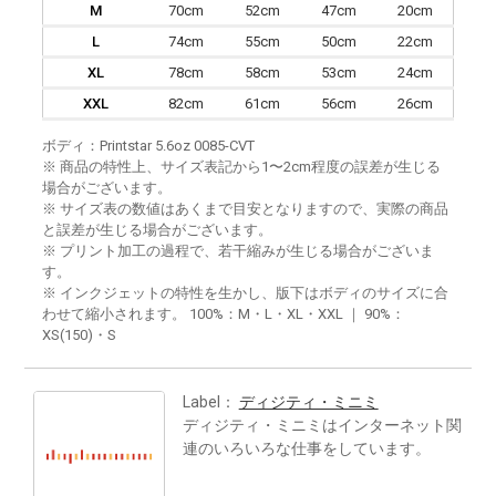
M
70cm
52cm
47cm
20cm
L
74cm
55cm
50cm
22cm
XL
78cm
58cm
53cm
24cm
XXL
82cm
61cm
56cm
26cm
ボディ：Printstar 5.6oz 0085-CVT
※ 商品の特性上、サイズ表記から1〜2cm程度の誤差が生じる
場合がございます。
※ サイズ表の数値はあくまで目安となりますので、実際の商品
と誤差が生じる場合がございます。
※ プリント加工の過程で、若干縮みが生じる場合がございま
す。
※ インクジェットの特性を生かし、版下はボディのサイズに合
わせて縮小されます。 100%：M・L・XL・XXL ｜ 90%：
XS(150)・S
Label：
ディジティ・ミニミ
ディジティ・ミニミはインターネット関
連のいろいろな仕事をしています。