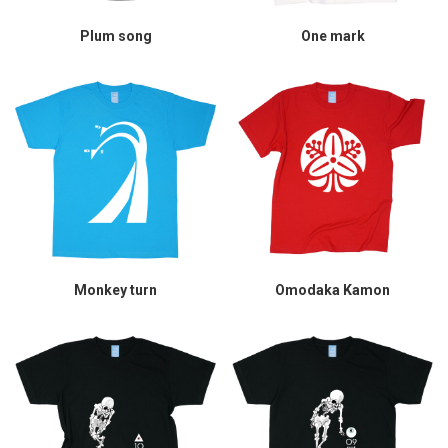
Plum song
One mark
Monkey turn
Omodaka Kamon