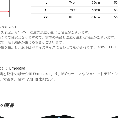
L
74cm
55cm
5
XL
78cm
58cm
5
XXL
82cm
61cm
5
z 0085-CVT
イズ表記から1〜2cm程度の誤差が生じる場合がございます。
あくまで目安となりますので、実際の商品と誤差が生じる場合がございます。
程で、若干縮みが生じる場合がございます。
性を生かし、版下はボディのサイズに合わせて縮小されます。 100%：M・L・XL
bel：
Omodaka
楽と映像の融合企画 Omodaka より、MVの一コマやジャケットデザイ
。牧鉄兵、藤本 "ANI" 健太郎など。
かの商品