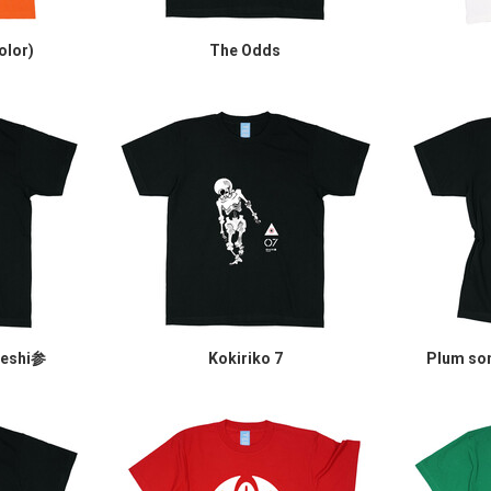
olor)
The Odds
keshi参
Kokiriko 7
Plum so