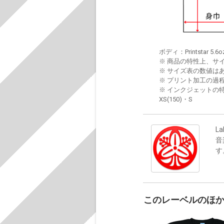
ボディ：Printstar 5.6o
※ 商品の特性上、サ
※ サイズ表の数値は
※ プリント加工の過
※ インクジェットの特
XS(150)・S
La
音
す
このレーベルのほ