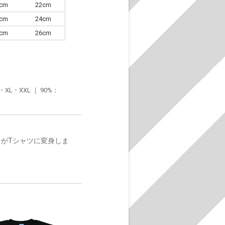
0cm
22cm
3cm
24cm
6cm
26cm
・XXL ｜ 90%：
ンがTシャツに変身しま