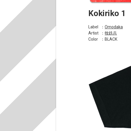
Kokiriko 1
Label
：
Omodaka
Artist
：
牧鉄兵
Color
：BLACK