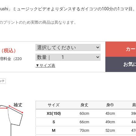
rikobushi」ミュージックビデオよりダンスするガイコツの100分の1コマ目
のプリントのため実際の商品は異なります。
カー
（税込）
増料金（220
お気
。
▼サイズ表
サイズ
身丈
身巾
XS(150)
60cm
43cm
3
S
66cm
49cm
4
M
70cm
52cm
4