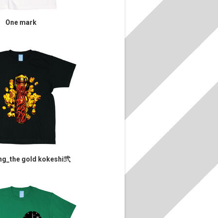
One mark
ng_the gold kokeshi弐