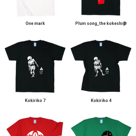
One mark
Plum song_the kokeshi参
Kokiriko 7
Kokiriko 4