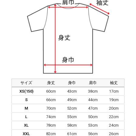
サイズ
身丈
身巾
肩巾
袖丈
XS(150)
60cm
43cm
38cm
17cm
S
66cm
49cm
44cm
19cm
M
70cm
52cm
47cm
20cm
L
74cm
55cm
50cm
22cm
XL
78cm
58cm
53cm
24cm
XXL
82cm
61cm
56cm
26cm