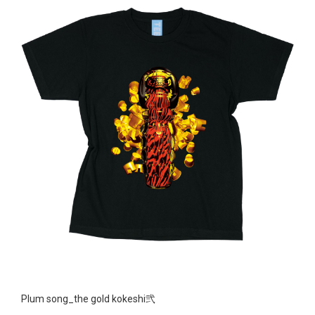
Plum song_the gold kokeshi弐