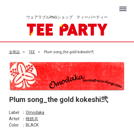
Menu
ウェアラブルPNGショップ ティーパーティー
全商品
TEE
Plum song_the gold kokeshi弐
Plum song_the gold kokeshi弐
Label
：
Omodaka
Artist
：
牧鉄兵
Color
：BLACK