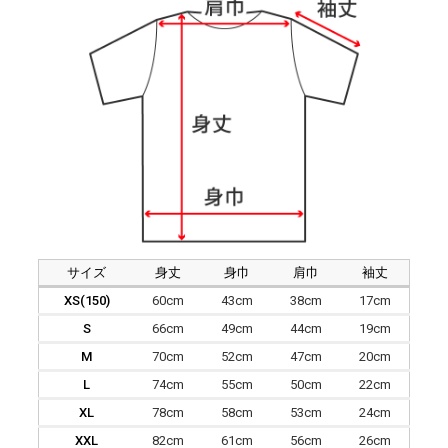
サイズ
身丈
身巾
肩巾
袖丈
XS(150)
60cm
43cm
38cm
17cm
S
66cm
49cm
44cm
19cm
M
70cm
52cm
47cm
20cm
L
74cm
55cm
50cm
22cm
XL
78cm
58cm
53cm
24cm
XXL
82cm
61cm
56cm
26cm