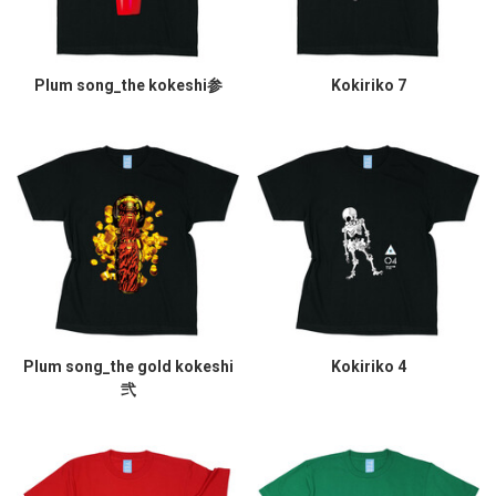
Plum song_the kokeshi参
Kokiriko 7
Plum song_the gold kokeshi
Kokiriko 4
弐