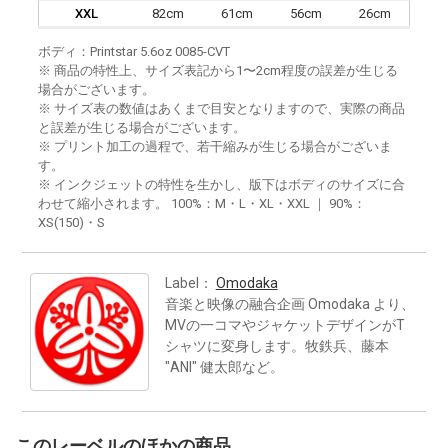
XXL
82cm
61cm
56cm
26cm
ボディ：Printstar 5.6oz 0085-CVT
※ 商品の特性上、サイズ表記から1〜2cm程度の誤差が生じる
場合がございます。
※ サイズ表の数値はあくまで目安となりますので、実際の商品
と誤差が生じる場合がございます。
※ プリント加工の過程で、若干縮みが生じる場合がございま
す。
※ インクジェットの特性を生かし、版下はボディのサイズに合
わせて縮小されます。 100%：M・L・XL・XXL ｜ 90%：
XS(150)・S
Label：
Omodaka
音楽と映像の融合企画 Omodaka より、
MVの一コマやジャケットデザインがT
シャツに変身します。牧鉄兵、藤本
"ANI" 健太郎など。
このレーベルのほかの商品