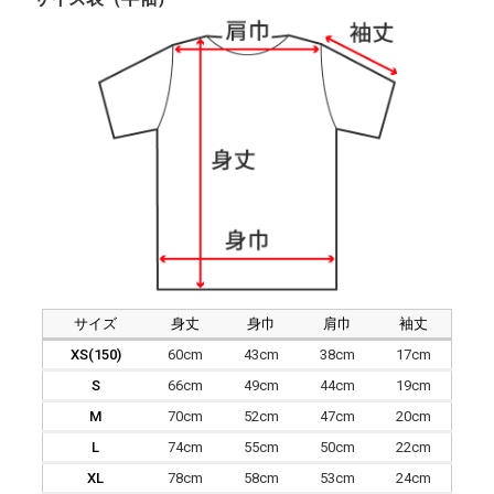
サイズ
身丈
身巾
肩巾
袖丈
XS(150)
60cm
43cm
38cm
17cm
S
66cm
49cm
44cm
19cm
M
70cm
52cm
47cm
20cm
L
74cm
55cm
50cm
22cm
XL
78cm
58cm
53cm
24cm