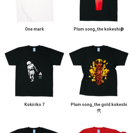
One mark
Plum song_the kokeshi参
Kokiriko 7
Plum song_the gold kokeshi
弐