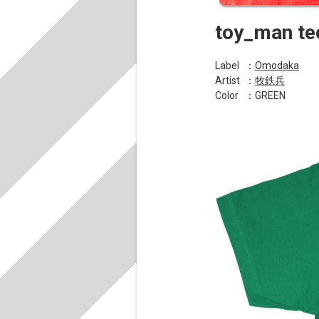
toy_man te
Label
：
Omodaka
Artist
：
牧鉄兵
Color
：GREEN