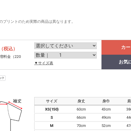
のプリントのため実際の商品は異なります。
カー
（税込）
増料金（220
お気
。
▼サイズ表
サイズ
身丈
身巾
XS(150)
60cm
43cm
3
S
66cm
49cm
4
M
70cm
52cm
4