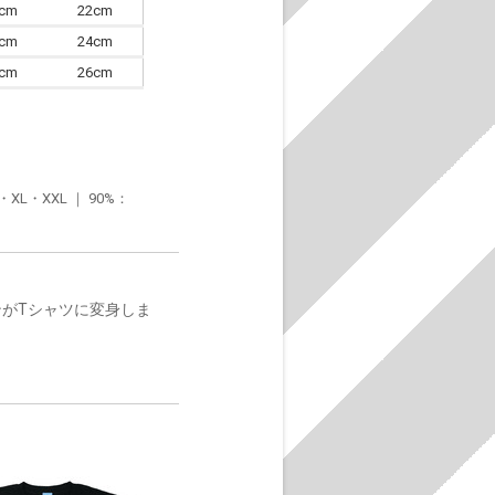
0cm
22cm
3cm
24cm
6cm
26cm
・XXL ｜ 90%：
ンがTシャツに変身しま