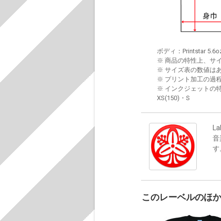
ボディ：Printstar 5.6o
※ 商品の特性上、サ
※ サイズ表の数値は
※ プリント加工の過
※ インクジェットの特
XS(150)・S
La
音
す
このレーベルのほ