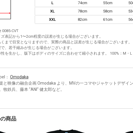
L
74cm
55cm
5
XL
78cm
58cm
5
XXL
82cm
61cm
5
z 0085-CVT
イズ表記から1〜2cm程度の誤差が生じる場合がございます。
あくまで目安となりますので、実際の商品と誤差が生じる場合がございます。
程で、若干縮みが生じる場合がございます。
性を生かし、版下はボディのサイズに合わせて縮小されます。 100%：M・L・XL
bel：
Omodaka
楽と映像の融合企画 Omodaka より、MVの一コマやジャケットデザイ
。牧鉄兵、藤本 "ANI" 健太郎など。
かの商品