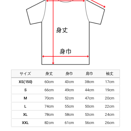
サイズ
身丈
身巾
肩巾
袖丈
XS(150)
60cm
43cm
38cm
17cm
S
66cm
49cm
44cm
19cm
M
70cm
52cm
47cm
20cm
L
74cm
55cm
50cm
22cm
XL
78cm
58cm
53cm
24cm
XXL
82cm
61cm
56cm
26cm