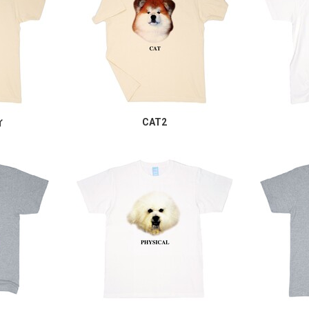
ィ
CAT2