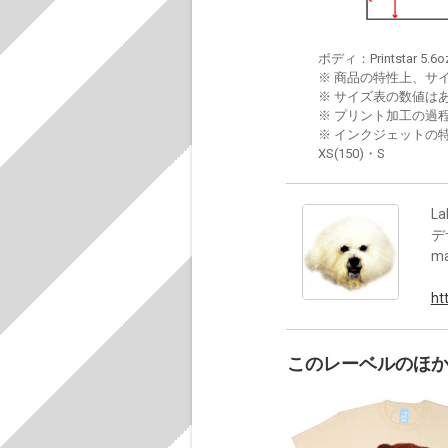
ボディ：Printstar 5.6o
※ 商品の特性上、サ
※ サイズ表の数値は
※ プリント加工の過
※ インクジェットの特
XS(150)・S
La
デ
m
ht
このレーベルのほ