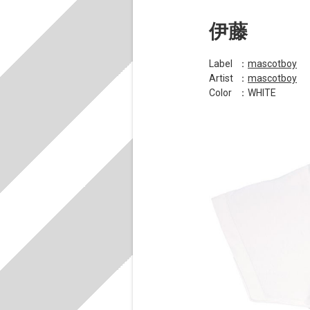
伊藤
Label
：
mascotboy
Artist
：
mascotboy
Color
：WHITE