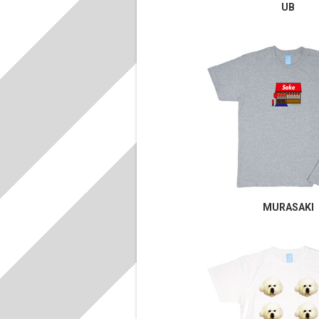
UB
MURASAKI