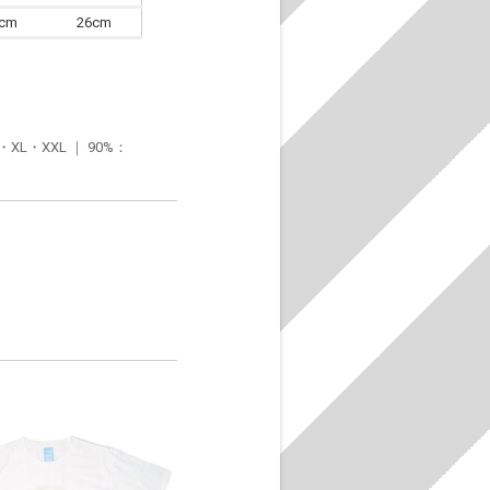
6cm
26cm
・XXL ｜ 90%：