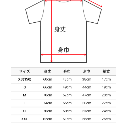
サイズ
身丈
身巾
肩巾
袖丈
XS(150)
60cm
43cm
38cm
17cm
S
66cm
49cm
44cm
19cm
M
70cm
52cm
47cm
20cm
L
74cm
55cm
50cm
22cm
XL
78cm
58cm
53cm
24cm
XXL
82cm
61cm
56cm
26cm