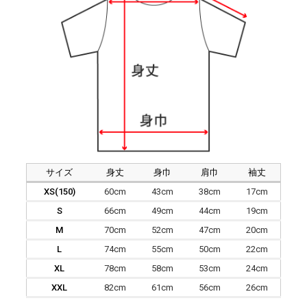
サイズ
身丈
身巾
肩巾
袖丈
XS(150)
60cm
43cm
38cm
17cm
S
66cm
49cm
44cm
19cm
M
70cm
52cm
47cm
20cm
L
74cm
55cm
50cm
22cm
XL
78cm
58cm
53cm
24cm
XXL
82cm
61cm
56cm
26cm