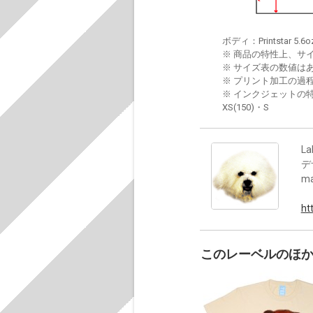
ボディ：Printstar 5.6o
※ 商品の特性上、サ
※ サイズ表の数値は
※ プリント加工の過
※ インクジェットの特
XS(150)・S
La
デ
m
ht
このレーベルのほ