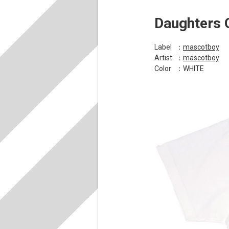
Daughters 
Label
：
mascotboy
Artist
：
mascotboy
Color
：WHITE