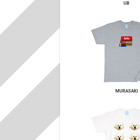
UB
MURASAKI