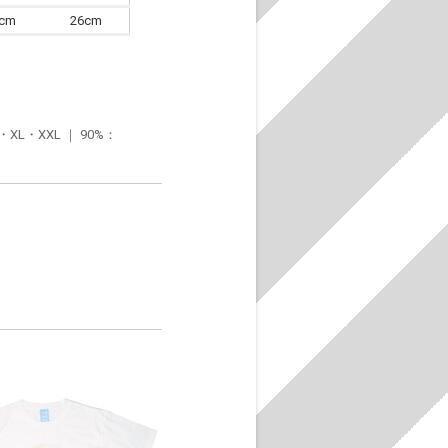
6cm
26cm
・XXL ｜ 90%：