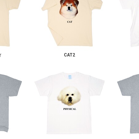
ィ
CAT2