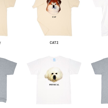
ィ
CAT2