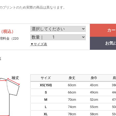
のプリントのため実際の商品は異なります。
カー
（税込）
増料金（220
お気
。
▼サイズ表
k
サイズ
身丈
身巾
XS(150)
60cm
43cm
3
S
66cm
49cm
4
M
70cm
52cm
4
L
74cm
55cm
5
XL
78cm
58cm
5