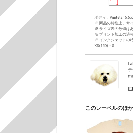
ボディ：Printstar 5.6o
※ 商品の特性上、サ
※ サイズ表の数値は
※ プリント加工の過
※ インクジェットの特
XS(150)・S
La
デ
m
ht
このレーベルのほ