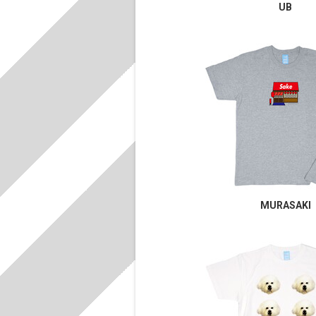
UB
MURASAKI