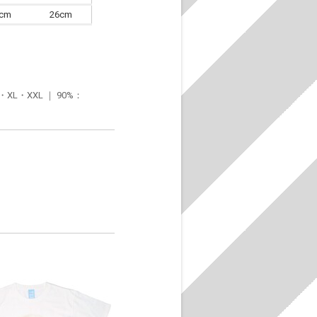
6cm
26cm
・XXL ｜ 90%：