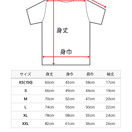
サイズ
身丈
身巾
肩巾
袖丈
XS(150)
60cm
43cm
38cm
17cm
S
66cm
49cm
44cm
19cm
M
70cm
52cm
47cm
20cm
L
74cm
55cm
50cm
22cm
XL
78cm
58cm
53cm
24cm
XXL
82cm
61cm
56cm
26cm