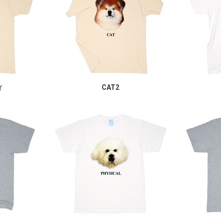
ィ
CAT2