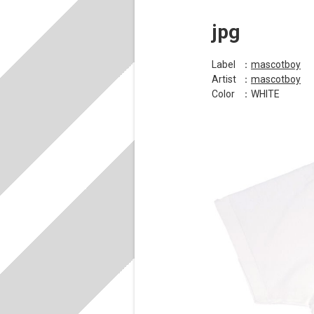
jpg
Label
：
mascotboy
Artist
：
mascotboy
Color
：WHITE