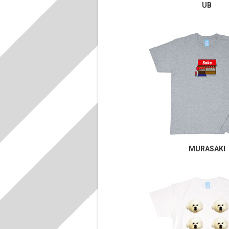
UB
MURASAKI