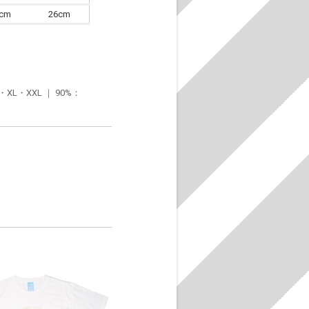
6cm
26cm
・XXL ｜ 90%：