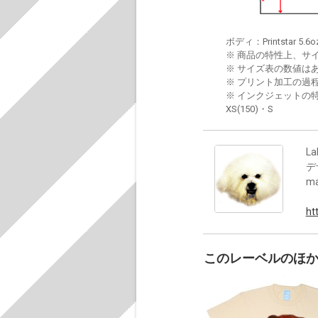
ボディ：Printstar 5.6o
※ 商品の特性上、サ
※ サイズ表の数値は
※ プリント加工の過
※ インクジェットの特
XS(150)・S
La
デ
m
ht
このレーベルのほ