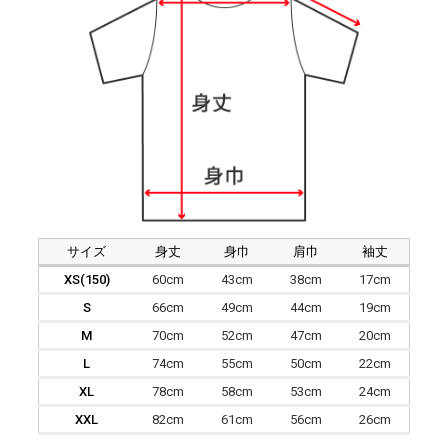
サイズ
身丈
身巾
肩巾
袖丈
XS(150)
60cm
43cm
38cm
17cm
S
66cm
49cm
44cm
19cm
M
70cm
52cm
47cm
20cm
L
74cm
55cm
50cm
22cm
XL
78cm
58cm
53cm
24cm
XXL
82cm
61cm
56cm
26cm