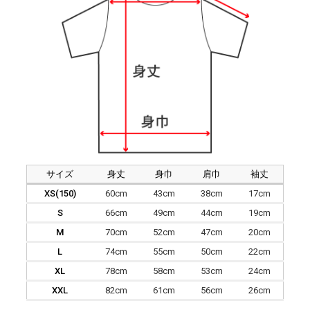
サイズ
身丈
身巾
肩巾
袖丈
XS(150)
60cm
43cm
38cm
17cm
S
66cm
49cm
44cm
19cm
M
70cm
52cm
47cm
20cm
L
74cm
55cm
50cm
22cm
XL
78cm
58cm
53cm
24cm
XXL
82cm
61cm
56cm
26cm