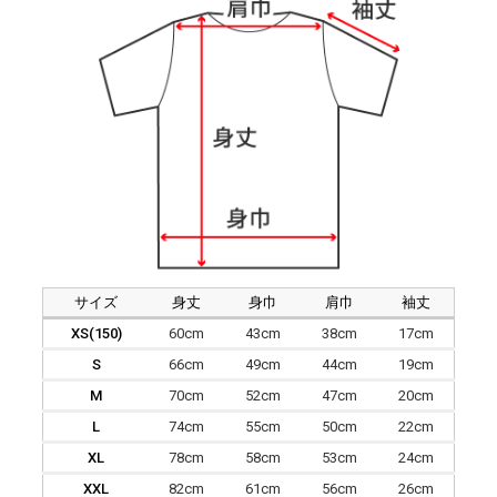
サイズ
身丈
身巾
肩巾
袖丈
XS(150)
60cm
43cm
38cm
17cm
S
66cm
49cm
44cm
19cm
M
70cm
52cm
47cm
20cm
L
74cm
55cm
50cm
22cm
XL
78cm
58cm
53cm
24cm
XXL
82cm
61cm
56cm
26cm