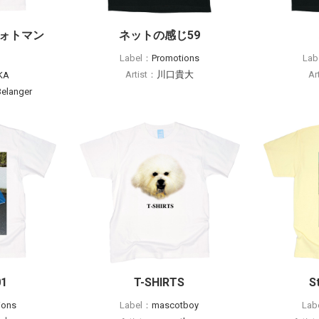
／フォトマン
ネットの感じ59
Label：
Promotions
Lab
Artist：
川口貴大
Ar
KA
Belanger
1
T-SHIRTS
S
ions
Label：
mascotboy
Lab