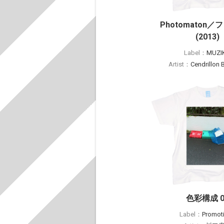
Photomaton
(2013)
Label：
MUZI
Artist：
Cendrillon 
色彩構成 0
Label：
Promot