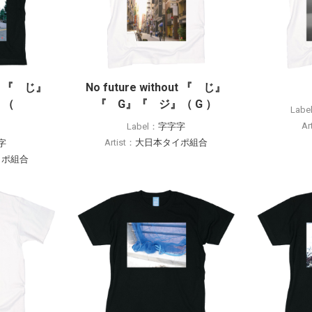
out 『 じ』
No future without 『 じ』
ジ』（
『 G』『 ジ』（ G ）
Labe
Ar
Label：
字字字
Artist：
大日本タイポ組合
字
イポ組合