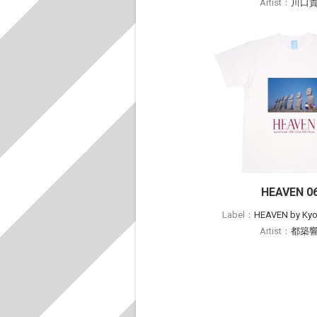
Artist：
川口
HEAVEN 0
Label：
HEAVEN by Kyoi
Artist：
都築