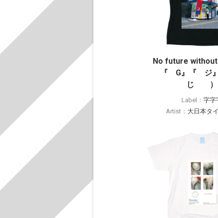
No future with
『 G』『 
じ ）
Label：
字字
Artist：
大日本タ