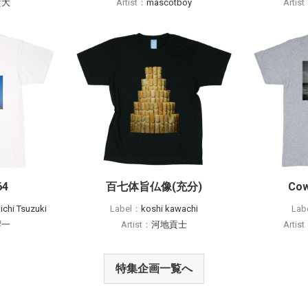
貴大
Artist：
mascotboy
Artis
64
百七体旨仏像(充分)
Cow
chi Tsuzuki
Label：
koshi kawachi
Lab
響一
Artist：
河地貢士
Artis
特集企画一覧へ