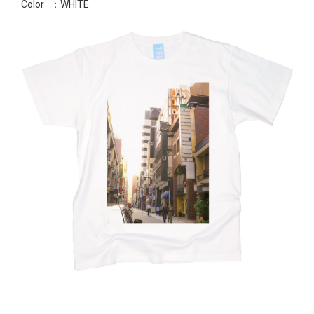
Color
：WHITE