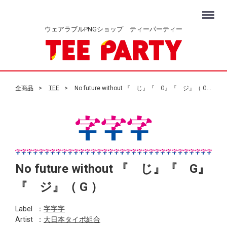
Menu
ウェアラブルPNGショップ ティーパーティー
全商品
TEE
No future without 『 じ』『 G』『 ジ』（ G ）
No future without 『 じ』『 G』
『 ジ』（ G ）
Label
：
字字字
Artist
：
大日本タイポ組合