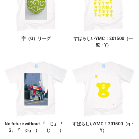
字（G）リーグ
すばらしいYMC！201500（一
覧・Y）
No future without 『 じ』『
すばらしいYMC！201500（g・
G』『 ジ』（ じ ）
Y）