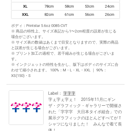
XL
78cm
58cm
53cm
24cm
XXL
82cm
61cm
56cm
26cm
ボディ：Printstar 5.6oz 0085-CVT
※ 商品の特性上、サイズ表記から1〜2cm程度の誤差が生じる
場合がございます。
※ サイズ表の数値はあくまで目安となりますので、実際の商品
と誤差が生じる場合がございます。
※ プリント加工の過程で、若干縮みが生じる場合がございま
す。
※ インクジェットの特性を生かし、版下はボディのサイズに合
わせて縮小されます。 100%：M・L・XL・XXL ｜ 90%：
XS(150)・S
Label：
字字字
字ぇ字ぇ字ぇ！ 2015年11月にギン
ザ・グラフィック・ギャラリーで開催さ
れた「字字字 大日本タイポ組合」での
展示グラフィックのほとんどすべてがＴ
シャツになりました！ みんなで着て長
体！