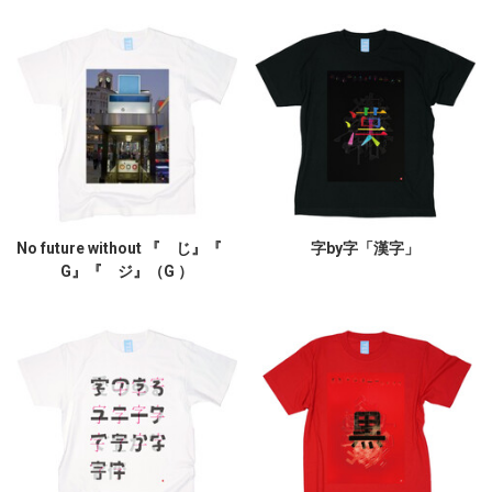
No future without 『 じ』『
字by字「漢字」
G』『 ジ』（G ）