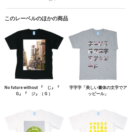
このレーベルのほかの商品
No future without 『 じ』『
字字字「美しい書体の文字でア
G』『 ジ』（ G ）
ッピール」