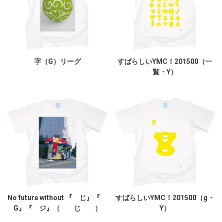
字（G）リーグ
すばらしいYMC！201500（一
覧・Y）
No future without 『 じ』『
すばらしいYMC！201500（g・
G』『 ジ』（ じ ）
Y）