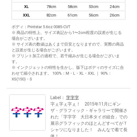
XL
78cm
58cm
53cm
24cm
XXL
82cm
61cm
56cm
26cm
ボディ：Printstar 5.6oz 0085-CVT
※ 商品の特性上、サイズ表記から1〜2cm程度の誤差が生じる
場合がございます。
※ サイズ表の数値はあくまで目安となりますので、実際の商品
と誤差が生じる場合がございます。
※ プリント加工の過程で、若干縮みが生じる場合がございま
す。
※ インクジェットの特性を生かし、版下はボディのサイズに合
わせて縮小されます。 100%：M・L・XL・XXL ｜ 90%：
XS(150)・S
Label：
字字字
字ぇ字ぇ字ぇ！ 2015年11月にギン
ザ・グラフィック・ギャラリーで開催さ
れた「字字字 大日本タイポ組合」での
展示グラフィックのほとんどすべてがＴ
シャツになりました！ みんなで着て長
体！