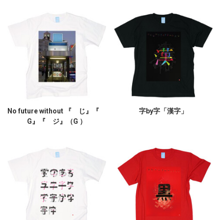
No future without 『 じ』『
字by字「漢字」
G』『 ジ』（G ）