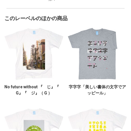
このレーベルのほかの商品
No future without 『 じ』『
字字字「美しい書体の文字でア
G』『 ジ』（ G ）
ッピール」