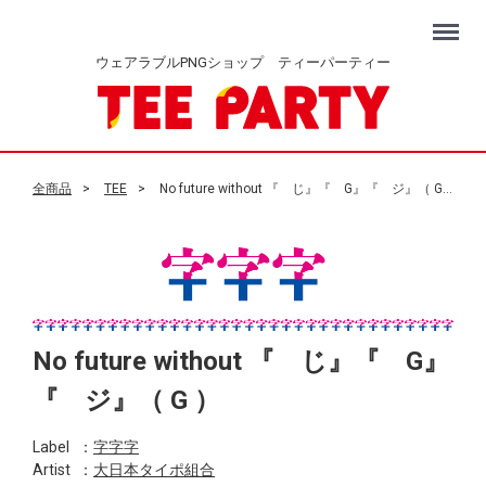
Menu
ウェアラブルPNGショップ ティーパーティー
全商品
TEE
No future without 『 じ』『 G』『 ジ』（ G ）
No future without 『 じ』『 G』
『 ジ』（ G ）
Label
：
字字字
Artist
：
大日本タイポ組合