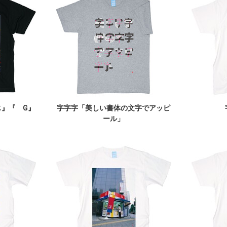
『 じ』『 G』
字字字「美しい書体の文字でアッピ
）
ール」