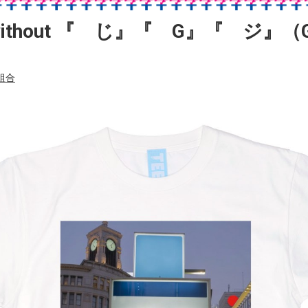
re without 『 じ』『 G』『 ジ』（
組合