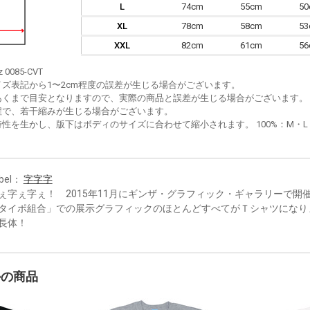
L
74cm
55cm
5
XL
78cm
58cm
5
XXL
82cm
61cm
5
z 0085-CVT
イズ表記から1〜2cm程度の誤差が生じる場合がございます。
あくまで目安となりますので、実際の商品と誤差が生じる場合がございます。
程で、若干縮みが生じる場合がございます。
性を生かし、版下はボディのサイズに合わせて縮小されます。 100%：M・L・XL
bel：
字字字
ぇ字ぇ字ぇ！ 2015年11月にギンザ・グラフィック・ギャラリーで開
タイポ組合」での展示グラフィックのほとんどすべてがＴシャツになり
長体！
かの商品