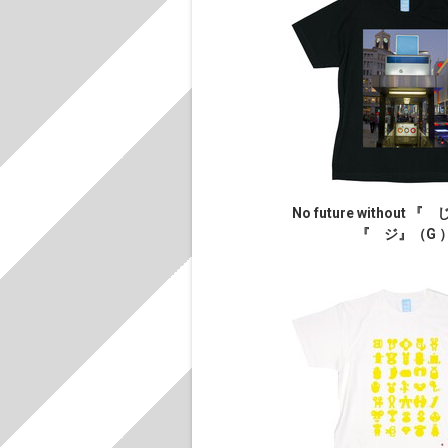
No future without 
『 ジ』（G 