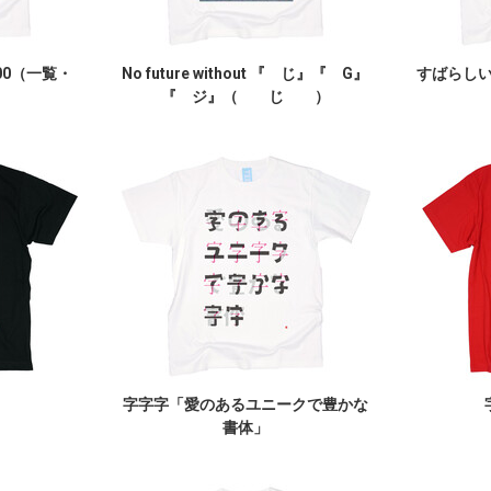
00（一覧・
No future without 『 じ』『 G』
すばらしいY
『 ジ』（ じ ）
」
字字字「愛のあるユニークで豊かな
書体」