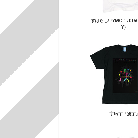
すばらしいYMC！2015
Y）
字by字「漢字