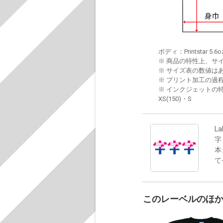
ボディ：Printstar 5.6o
※ 商品の特性上、サ
※ サイズ表の数値は
※ プリント加工の過
※ インクジェットの特
XS(150)・S
La
字
本
て
このレーベルのほ