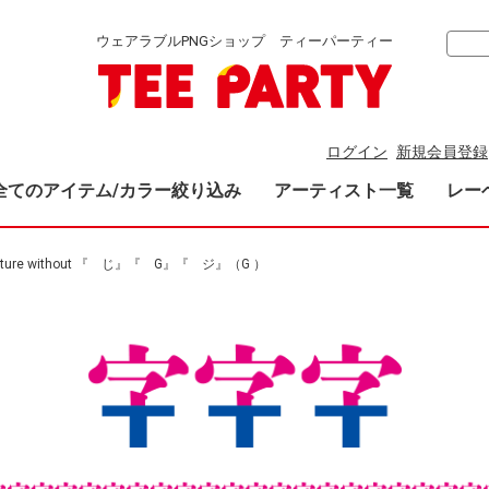
ウェアラブルPNGショップ ティーパーティー
ログイン
新規会員登録
全てのアイテム/カラー絞り込み
アーティスト一覧
レー
future without 『 じ』『 G』『 ジ』（G ）