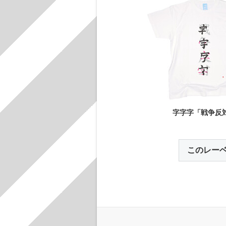
字字字「戦争反
このレー