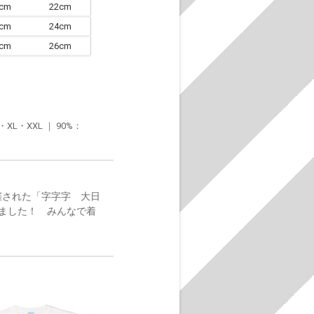
0cm
22cm
3cm
24cm
6cm
26cm
・XXL ｜ 90%：
催された「字字字 大日
ました！ みんなで着