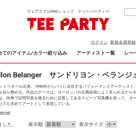
ウェアラブルPNGショップ ティーパーティー
ログイン
新規会員登録
全てのアイテム/カラー絞り込み
アーティスト一覧
レー
drillon Belanger サンドリヨン・ベランジ
モントリオール出身。1990年からパリに在住するパフォーマンスアーティス
を自ら務める。作品のテーマは、ヨーロッパの古典絵画によく見られるナル
は、街角で証明写真を撮るために設置してあるスピード写真機を使って、ヨ
セスも含めてアートとして表現している。
er.net
ました。
表示順:
表示サイズ: