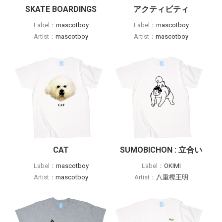
SKATE BOARDINGS
アクティビティ
Label：
mascotboy
Label：
mascotboy
Artist：
mascotboy
Artist：
mascotboy
CAT
SUMOBICHON : 立合い
Label：
mascotboy
Label：
OKIMI
Artist：
mascotboy
Artist：
八重樫王明