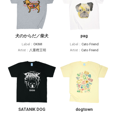
犬のからだ／柴犬
pag
Label：
OKIMI
Label：
Cato Friend
Artist：
八重樫王明
Artist：
Cato Friend
SATANIK DOG
dogtown