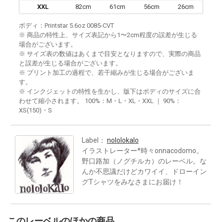
XXL
82cm
61cm
56cm
26cm
ボディ：Printstar 5.6oz 0085-CVT
※ 商品の特性上、サイズ表記から1〜2cm程度の誤差が生じる
場合がございます。
※ サイズ表の数値はあくまで目安となりますので、実際の商品
と誤差が生じる場合がございます。
※ プリント加工の過程で、若干縮みが生じる場合がございま
す。
※ インクジェットの特性を生かし、版下はボディのサイズに合
わせて縮小されます。 100%：M・L・XL・XXL ｜ 90%：
XS(150)・S
Label：
nololokalo
イラストレーター*時々onnacodomo。
野口路加（ノグチルカ）のレーベル。な
んか不思議だけどカワイイ、ドローイン
グTシャツをみなさまにお届け！
このレーベルのほかの商品