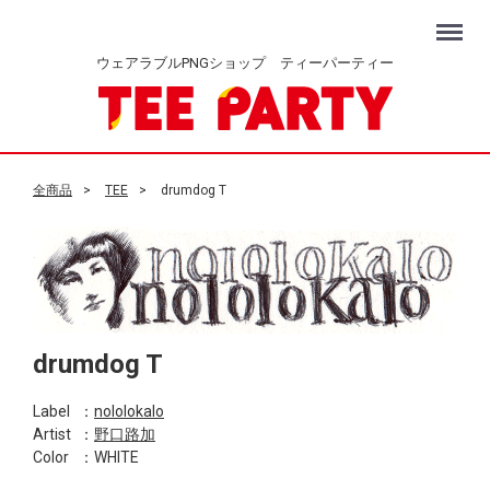
Menu
ウェアラブルPNGショップ ティーパーティー
全商品
TEE
drumdog T
drumdog T
Label
：
nololokalo
Artist
：
野口路加
Color
：WHITE