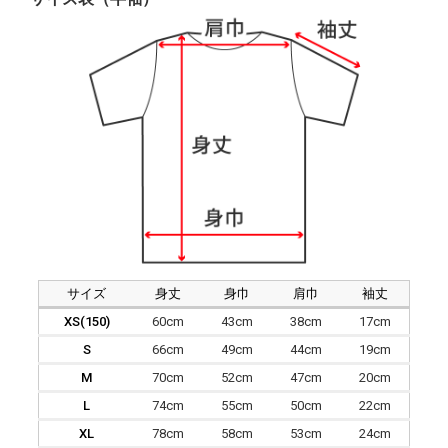
サイズ
身丈
身巾
肩巾
袖丈
XS(150)
60cm
43cm
38cm
17cm
S
66cm
49cm
44cm
19cm
M
70cm
52cm
47cm
20cm
L
74cm
55cm
50cm
22cm
XL
78cm
58cm
53cm
24cm