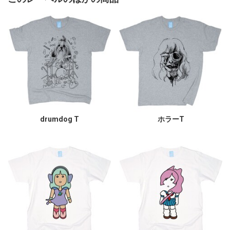
drumdog T
ホラーT