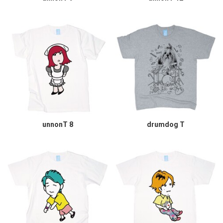
unnonT 8
drumdog T