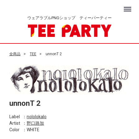
Menu
ウェアラブルPNGショップ ティーパーティー
全商品
TEE
unnonT 2
unnonT 2
Label
：
nololokalo
Artist
：
野口路加
Color
：WHITE