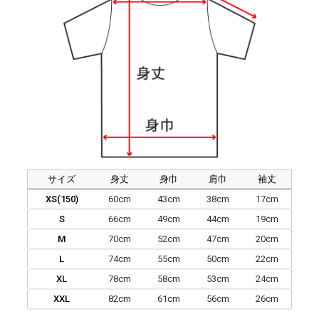
サイズ
身丈
身巾
肩巾
袖丈
XS(150)
60cm
43cm
38cm
17cm
S
66cm
49cm
44cm
19cm
M
70cm
52cm
47cm
20cm
L
74cm
55cm
50cm
22cm
XL
78cm
58cm
53cm
24cm
XXL
82cm
61cm
56cm
26cm