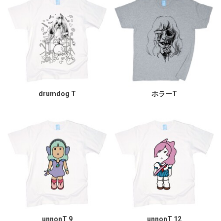
drumdog T
ホラーT
unnonT 9
unnonT 12