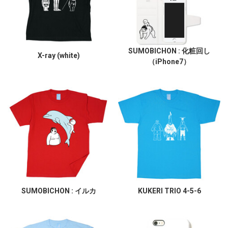
SUMOBICHON : 化粧回し
X-ray (white)
（iPhone7）
SUMOBICHON : イルカ
KUKERI TRIO 4-5-6