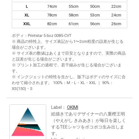
L
74cm
55cm
50cm
22cm
XL
78cm
58cm
53cm
24cm
XXL
82cm
61cm
56cm
26cm
ボディ：Printstar 5.6oz 0085-CVT
※ 商品の特性上、サイズ表記から1〜2cm程度の誤差が生じる
場合がございます。
※ サイズ表の数値はあくまで目安となりますので、実際の商品
と誤差が生じる場合がございます。
※ プリント加工の過程で、若干縮みが生じる場合がございま
す。
※ インクジェットの特性を生かし、版下はボディのサイズに合
わせて縮小されます。 100%：M・L・XL・XXL ｜ 90%：
XS(150)・S
Label：
OKIMI
絵描きでありデザイナーの八重樫王明
（やえがし きみあき）が毎日を楽しく
するTEEシャツをボコボコ生み出しま
す。