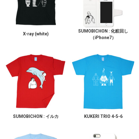
SUMOBICHON : 化粧回し
X-ray (white)
（iPhone7）
SUMOBICHON : イルカ
KUKERI TRIO 4-5-6