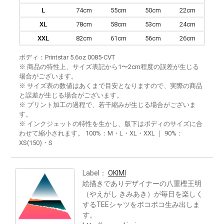
L
74cm
55cm
50cm
22cm
XL
78cm
58cm
53cm
24cm
XXL
82cm
61cm
56cm
26cm
ボディ：Printstar 5.6oz 0085-CVT
※ 商品の特性上、サイズ表記から1〜2cm程度の誤差が生じる
場合がございます。
※ サイズ表の数値はあくまで目安となりますので、実際の商品
と誤差が生じる場合がございます。
※ プリント加工の過程で、若干縮みが生じる場合がございま
す。
※ インクジェットの特性を生かし、版下はボディのサイズに合
わせて縮小されます。 100%：M・L・XL・XXL ｜ 90%：
XS(150)・S
Label：
OKIMI
絵描きでありデザイナーの八重樫王明
（やえがし きみあき）が毎日を楽しく
するTEEシャツをボコボコ生み出しま
す。