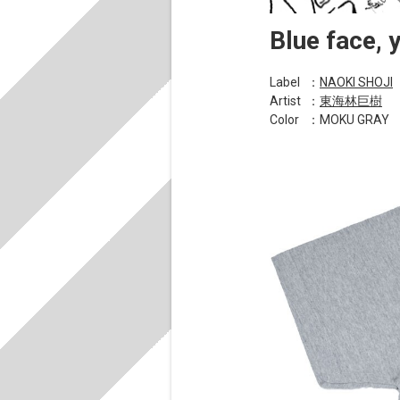
Blue face, 
Label
：
NAOKI SHOJI
Artist
：
東海林巨樹
Color
：MOKU GRAY