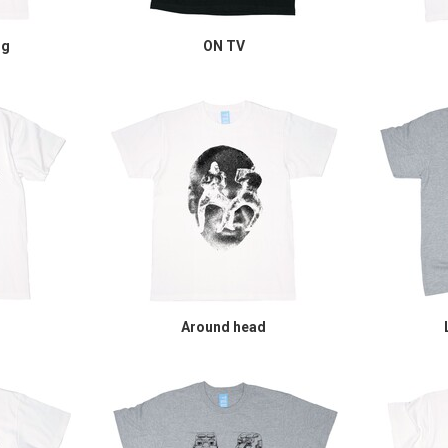
ng
ON TV
Around head