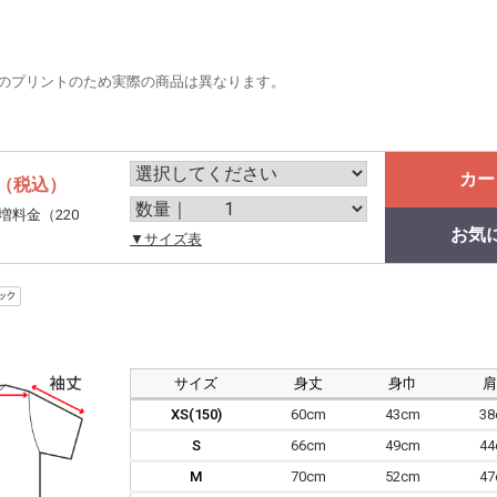
のプリントのため実際の商品は異なります。
カー
（税込）
増料金（220
お気
。
▼サイズ表
サイズ
身丈
身巾
XS(150)
60cm
43cm
3
S
66cm
49cm
4
M
70cm
52cm
4