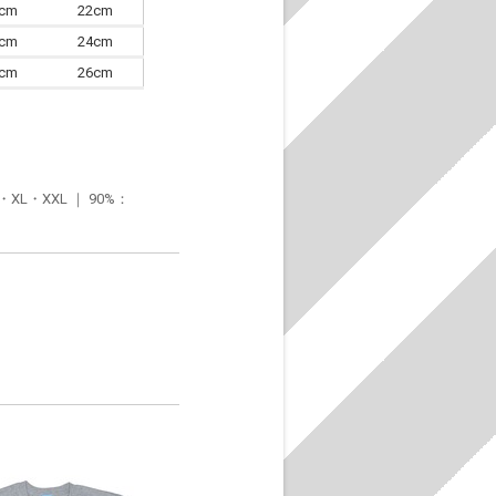
0cm
22cm
3cm
24cm
6cm
26cm
・XXL ｜ 90%：