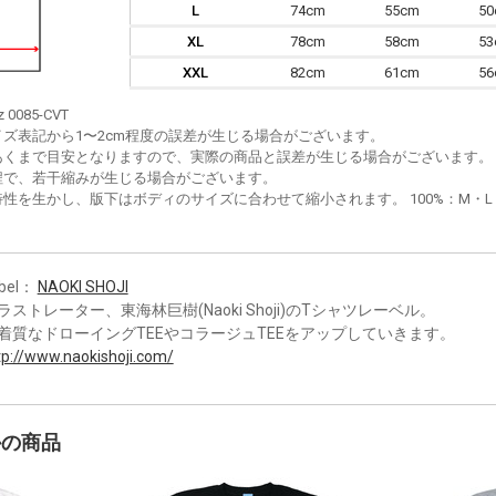
L
74cm
55cm
5
XL
78cm
58cm
5
XXL
82cm
61cm
5
z 0085-CVT
イズ表記から1〜2cm程度の誤差が生じる場合がございます。
あくまで目安となりますので、実際の商品と誤差が生じる場合がございます。
程で、若干縮みが生じる場合がございます。
性を生かし、版下はボディのサイズに合わせて縮小されます。 100%：M・L・XL
bel：
NAOKI SHOJI
ラストレーター、東海林巨樹(Naoki Shoji)のTシャツレーベル。
着質なドローイングTEEやコラージュTEEをアップしていきます。
tp://www.naokishoji.com/
かの商品