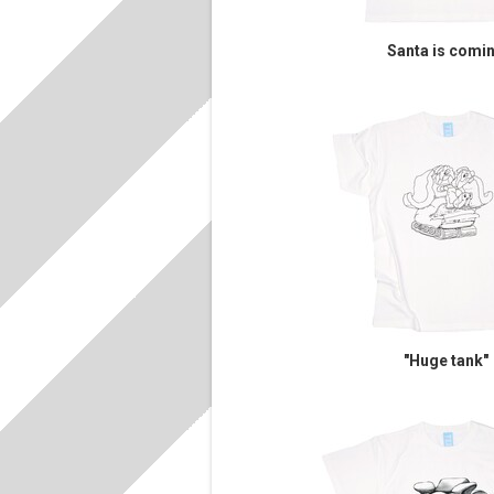
Santa is comi
"Huge tank"