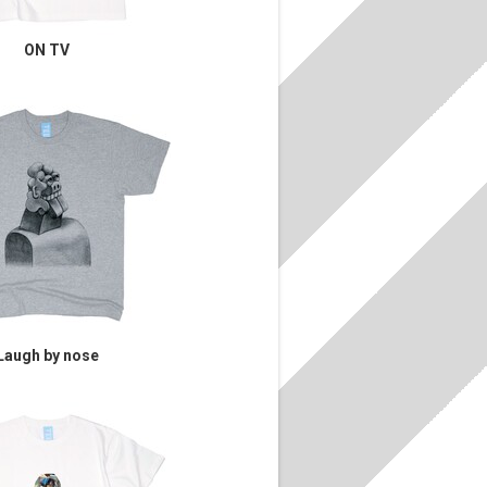
ON TV
Laugh by nose