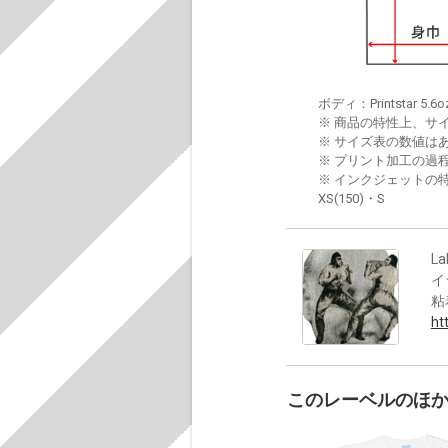
ボディ：Printstar 5.6o
※ 商品の特性上、サ
※ サイズ表の数値は
※ プリント加工の過
※ インクジェットの特
XS(150)・S
La
イ
粘
ht
このレーベルのほ