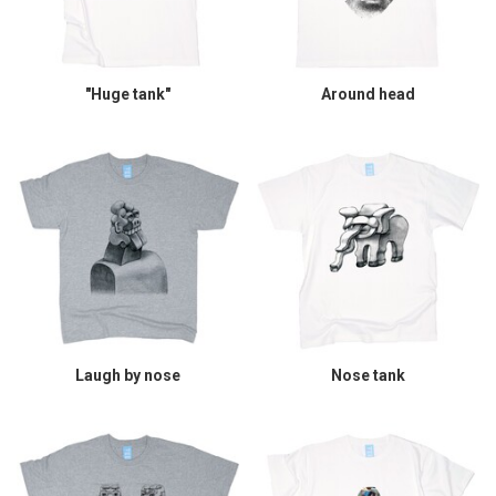
"Huge tank"
Around head
Laugh by nose
Nose tank