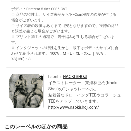
ボディ：Printstar 5.6oz 0085-CVT
※ 商品の特性上、サイズ表記から1〜2cm程度の誤差が生じる
場合がございます。
※ サイズ表の数値はあくまで目安となりますので、実際の商品
と誤差が生じる場合がございます。
※ プリント加工の過程で、若干縮みが生じる場合がございま
す。
※ インクジェットの特性を生かし、版下はボディのサイズに合
わせて縮小されます。 100%：M・L・XL・XXL ｜ 90%：
XS(150)・S
Label：
NAOKI SHOJI
イラストレーター、東海林巨樹(Naoki
Shoji)のTシャツレーベル。
粘着質なドローイングTEEやコラージュ
TEEをアップしていきます。
http://www.naokishoji.com/
このレーベルのほかの商品