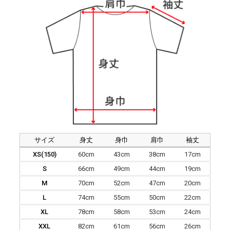
サイズ
身丈
身巾
肩巾
袖丈
XS(150)
60cm
43cm
38cm
17cm
S
66cm
49cm
44cm
19cm
M
70cm
52cm
47cm
20cm
L
74cm
55cm
50cm
22cm
XL
78cm
58cm
53cm
24cm
XXL
82cm
61cm
56cm
26cm