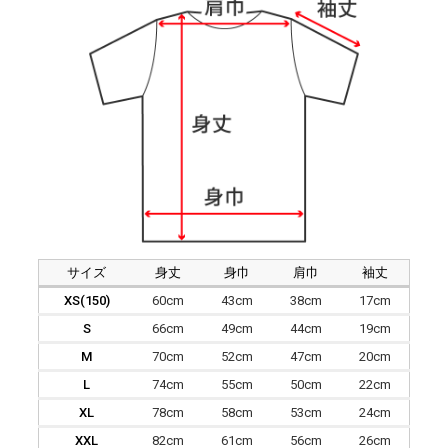
サイズ
身丈
身巾
肩巾
袖丈
XS(150)
60cm
43cm
38cm
17cm
S
66cm
49cm
44cm
19cm
M
70cm
52cm
47cm
20cm
L
74cm
55cm
50cm
22cm
XL
78cm
58cm
53cm
24cm
XXL
82cm
61cm
56cm
26cm