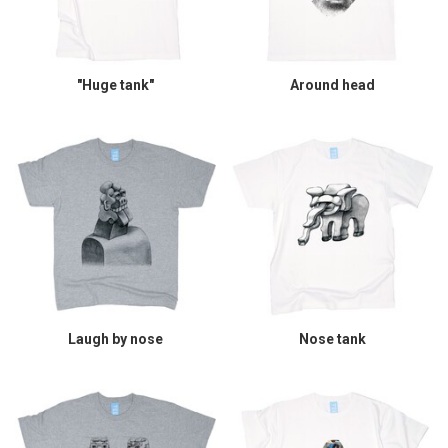
"Huge tank"
Around head
Laugh by nose
Nose tank