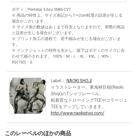
ボディ：Printstar 5.6oz 0085-CVT
※ 商品の特性上、サイズ表記から1〜2cm程度の誤差が生じる
場合がございます。
※ サイズ表の数値はあくまで目安となりますので、実際の商品
と誤差が生じる場合がございます。
※ プリント加工の過程で、若干縮みが生じる場合がございま
す。
※ インクジェットの特性を生かし、版下はボディのサイズに合
わせて縮小されます。 100%：M・L・XL・XXL ｜ 90%：
XS(150)・S
Label：
NAOKI SHOJI
イラストレーター、東海林巨樹(Naoki
Shoji)のTシャツレーベル。
粘着質なドローイングTEEやコラージュ
TEEをアップしていきます。
http://www.naokishoji.com/
このレーベルのほかの商品