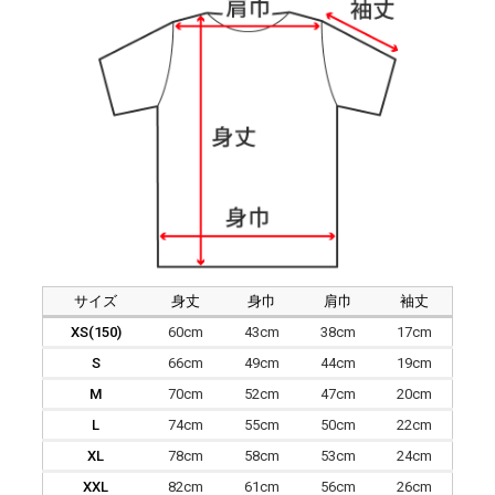
サイズ
身丈
身巾
肩巾
袖丈
XS(150)
60cm
43cm
38cm
17cm
S
66cm
49cm
44cm
19cm
M
70cm
52cm
47cm
20cm
L
74cm
55cm
50cm
22cm
XL
78cm
58cm
53cm
24cm
XXL
82cm
61cm
56cm
26cm