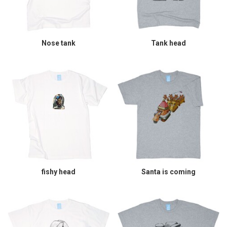
Nose tank
Tank head
fishy head
Santa is coming