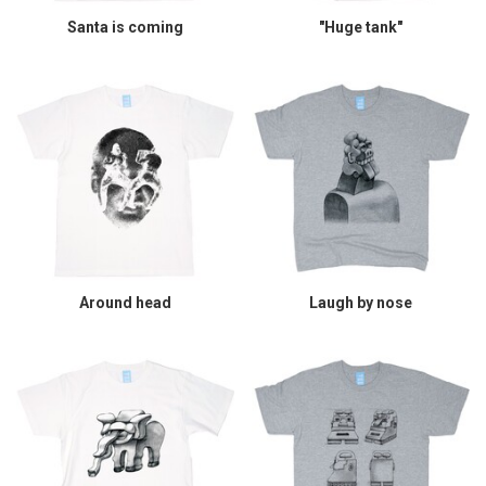
Santa is coming
"Huge tank"
Around head
Laugh by nose