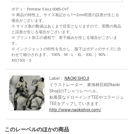
ボディ：Printstar 5.6oz 0085-CVT
※ 商品の特性上、サイズ表記から1〜2cm程度の誤差が生じる
場合がございます。
※ サイズ表の数値はあくまで目安となりますので、実際の商品
と誤差が生じる場合がございます。
※ プリント加工の過程で、若干縮みが生じる場合がございま
す。
※ インクジェットの特性を生かし、版下はボディのサイズに合
わせて縮小されます。 100%：M・L・XL・XXL ｜ 90%：
XS(150)・S
Label：
NAOKI SHOJI
イラストレーター、東海林巨樹(Naoki
Shoji)のTシャツレーベル。
粘着質なドローイングTEEやコラージュ
TEEをアップしていきます。
http://www.naokishoji.com/
このレーベルのほかの商品