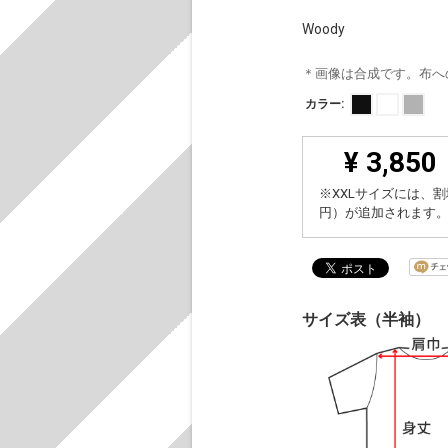
Woody
＊画像は合成です。布へ
カラー:
¥ 3,850
※XXLサイズには、割
円）が追加されます
サイズ表（半袖）