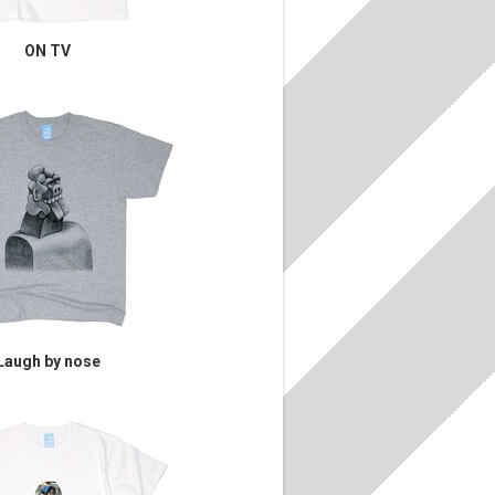
ON TV
Laugh by nose