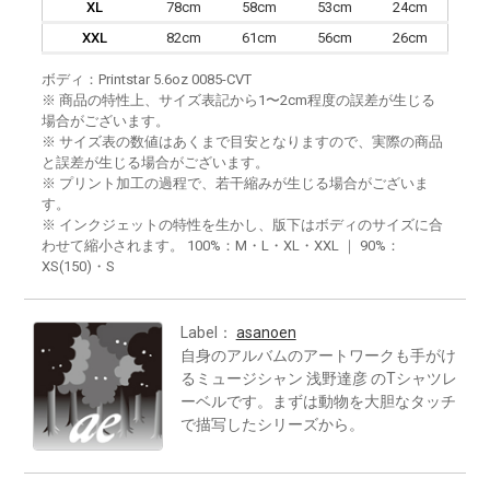
XL
78cm
58cm
53cm
24cm
XXL
82cm
61cm
56cm
26cm
ボディ：Printstar 5.6oz 0085-CVT
※ 商品の特性上、サイズ表記から1〜2cm程度の誤差が生じる
場合がございます。
※ サイズ表の数値はあくまで目安となりますので、実際の商品
と誤差が生じる場合がございます。
※ プリント加工の過程で、若干縮みが生じる場合がございま
す。
※ インクジェットの特性を生かし、版下はボディのサイズに合
わせて縮小されます。 100%：M・L・XL・XXL ｜ 90%：
XS(150)・S
Label：
asanoen
自身のアルバムのアートワークも手がけ
るミュージシャン 浅野達彦 のTシャツレ
ーベルです。まずは動物を大胆なタッチ
で描写したシリーズから。