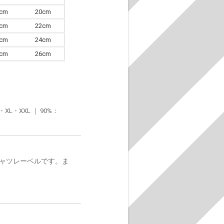
7cm
20cm
0cm
22cm
3cm
24cm
6cm
26cm
・XXL ｜ 90%：
シャツレーベルです。ま