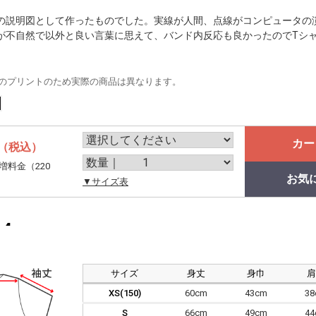
の説明図として作ったものでした。実線が人間、点線がコンピュータの
が不自然で以外と良い言葉に思えて、バンド内反応も良かったのでTシ
のプリントのため実際の商品は異なります。
カー
（税込）
増料金（220
お気
。
▼サイズ表
サイズ
身丈
身巾
XS(150)
60cm
43cm
3
S
66cm
49cm
4