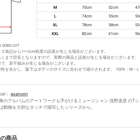
M
70cm
52cm
4
L
74cm
55cm
5
XL
78cm
58cm
5
XXL
82cm
61cm
5
z 0085-CVT
イズ表記から1〜2cm程度の誤差が生じる場合がございます。
あくまで目安となりますので、実際の商品と誤差が生じる場合がございます。
程で、若干縮みが生じる場合がございます。
性を生かし、版下はボディのサイズに合わせて縮小されます。 100%：M・L・XL
bel：
asanoen
身のアルバムのアートワークも手がけるミュージシャン 浅野達彦 のT
は動物を大胆なタッチで描写したシリーズから。
かの商品