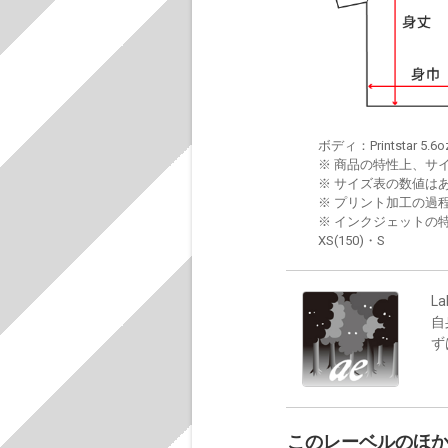
ボディ：Printstar 5.6o
※ 商品の特性上、サ
※ サイズ表の数値は
※ プリント加工の過
※ インクジェットの特
XS(150)・S
La
自
ず
このレーベルのほ