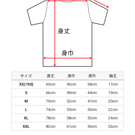
サイズ
身丈
身巾
肩巾
袖丈
XS(150)
60cm
43cm
38cm
17cm
S
66cm
49cm
44cm
19cm
M
70cm
52cm
47cm
20cm
L
74cm
55cm
50cm
22cm
XL
78cm
58cm
53cm
24cm
XXL
82cm
61cm
56cm
26cm