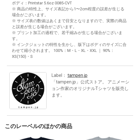
ボディ：Printstar 5.6oz 0085-CVT
※ 商品の特性上、サイズ表記から1〜2cm程度の誤差が生じる
場合がございます。
※ サイズ表の数値はあくまで目安となりますので、実際の商品
と誤差が生じる場合がございます。
※ プリント加工の過程で、若干縮みが生じる場合がございま
す。
※ インクジェットの特性を生かし、版下はボディのサイズに合
わせて縮小されます。 100%：M・L・XL・XXL ｜ 90%：
XS(150)・S
Label：
tampen.jp
「tampen.jp」公式ストア。 アニメーシ
ョン作家のオリジナルTシャツを販売し
ます。
このレーベルのほかの商品