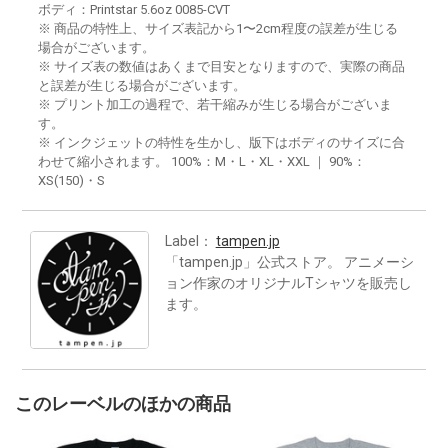
ボディ：Printstar 5.6oz 0085-CVT
※ 商品の特性上、サイズ表記から1〜2cm程度の誤差が生じる
場合がございます。
※ サイズ表の数値はあくまで目安となりますので、実際の商品
と誤差が生じる場合がございます。
※ プリント加工の過程で、若干縮みが生じる場合がございま
す。
※ インクジェットの特性を生かし、版下はボディのサイズに合
わせて縮小されます。 100%：M・L・XL・XXL ｜ 90%：
XS(150)・S
Label：
tampen.jp
「tampen.jp」公式ストア。 アニメーシ
ョン作家のオリジナルTシャツを販売し
ます。
このレーベルのほかの商品