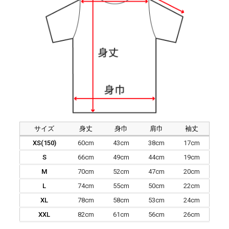
サイズ
身丈
身巾
肩巾
袖丈
XS(150)
60cm
43cm
38cm
17cm
S
66cm
49cm
44cm
19cm
M
70cm
52cm
47cm
20cm
L
74cm
55cm
50cm
22cm
XL
78cm
58cm
53cm
24cm
XXL
82cm
61cm
56cm
26cm