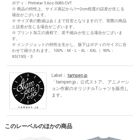
ボディ：Printstar 5.6oz 0085-CVT
※ 商品の特性上、サイズ表記から1〜2cm程度の誤差が生じる
場合がございます。
※ サイズ表の数値はあくまで目安となりますので、実際の商品
と誤差が生じる場合がございます。
※ プリント加工の過程で、若干縮みが生じる場合がございま
す。
※ インクジェットの特性を生かし、版下はボディのサイズに合
わせて縮小されます。 100%：M・L・XL・XXL ｜ 90%：
XS(150)・S
Label：
tampen.jp
「tampen.jp」公式ストア。 アニメーシ
ョン作家のオリジナルTシャツを販売し
ます。
このレーベルのほかの商品