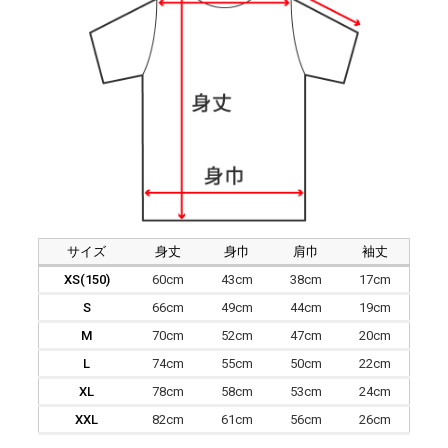
サイズ
身丈
身巾
肩巾
袖丈
XS(150)
60cm
43cm
38cm
17cm
S
66cm
49cm
44cm
19cm
M
70cm
52cm
47cm
20cm
L
74cm
55cm
50cm
22cm
XL
78cm
58cm
53cm
24cm
XXL
82cm
61cm
56cm
26cm